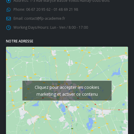
Address:
1-3 Rue Maryse Bastié 93600 Aulnay-sous-Bois
Phone:
06 67 20 95 62 - 01 48 69 21 98
Email:
contact@fp-academie.fr
Working Days/Hours:
Lun - Ven / 8:00 - 17:00
NOTRE ADRESSE
Cliquez pour accepter les cookies
marketing et activer ce contenu