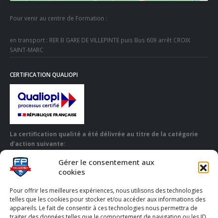
Pour venir au centre de Formation :
en transport : RER B GARE DE VILLEPINTE puis Bus 609 arrêt CROIX
SAINT-MARC
CERTIFICATION QUALIOPI
La certification qualité a été délivrée au titre de la catégorie
d’action suivante:
Action de formation
Gérer le consentement aux
cookies
Certificat Qualiopi à
Télécharger
Pour offrir les meilleures expériences, nous utilisons des technologies
telles que les cookies pour stocker et/ou accéder aux informations des
appareils. Le fait de consentir à ces technologies nous permettra de
traiter des données telles que le comportement de navigation ou les ID