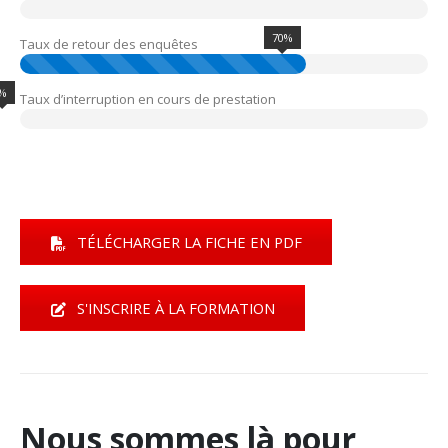
70%
Taux de retour des enquêtes
%
Taux d’interruption en cours de prestation
TÉLÉCHARGER LA FICHE EN PDF
S'INSCRIRE À LA FORMATION
Nous sommes là pour