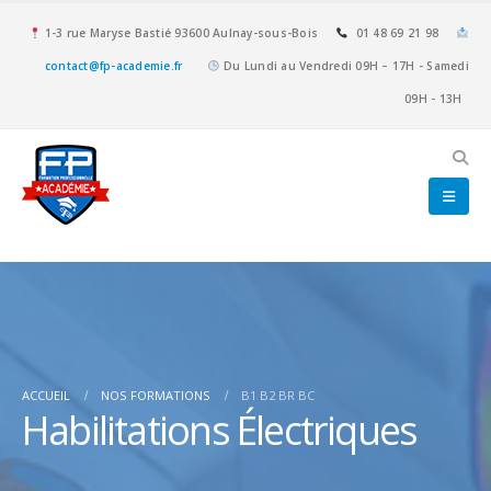
1-3 rue Maryse Bastié 93600 Aulnay-sous-Bois
01 48 69 21 98
contact@fp-academie.fr
Du Lundi au Vendredi 09H – 17H - Samedi
09H - 13H
ACCUEIL
NOS FORMATIONS
B1 B2 BR BC
Habilitations Électriques